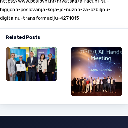
https://www.poslovni.hr/hrvatska/e-racuni-su-
higijena-poslovanja-koja-je-nuzna-za-ozbiljnu-
digitalnu-transformaciju-4271015
Related Posts