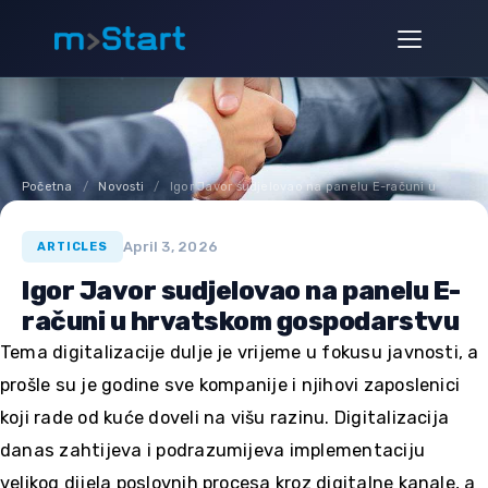
Skip
to
content
Početna
/
Novosti
/
Igor Javor sudjelovao na panelu E-računi u
hrva…
April 3, 2026
ARTICLES
Igor Javor sudjelovao na panelu E-
računi u hrvatskom gospodarstvu
Tema digitalizacije dulje je vrijeme u fokusu javnosti, a
prošle su je godine sve kompanije i njihovi zaposlenici
koji rade od kuće doveli na višu razinu. Digitalizacija
danas zahtijeva i podrazumijeva implementaciju
velikog dijela poslovnih procesa kroz digitalne kanale, a