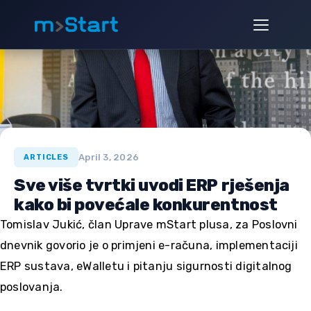
Skip
to
content
Početna
/
Novosti
/
Sve više tvrtki uvodi ERP rješenja kako bi pove…
April 3, 2026
ARTICLES
Sve više tvrtki uvodi ERP rješenja
kako bi povećale konkurentnost
Tomislav Jukić, član Uprave mStart plusa, za Poslovni
dnevnik govorio je o primjeni e-računa, implementaciji
ERP sustava, eWalletu i pitanju sigurnosti digitalnog
poslovanja.