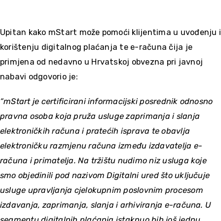
Upitan kako mStart može pomoći klijentima u uvođenju i
korištenju digitalnog plaćanja te e-računa čija je
primjena od nedavno u Hrvatskoj obvezna pri javnoj
nabavi odgovorio je:
“mStart je certificirani informacijski posrednik odnosno
pravna osoba koja pruža usluge zaprimanja i slanja
elektroničkih računa i pratećih isprava te obavlja
elektroničku razmjenu računa između izdavatelja e-
računa i primatelja. Na tržištu nudimo niz usluga koje
smo objedinili pod nazivom Digitalni ured što uključuje
usluge upravljanja cjelokupnim poslovnim procesom
izdavanja, zaprimanja, slanja i arhiviranja e-računa. U
segmentu digitalnih plaćanja istaknuo bih još jednu